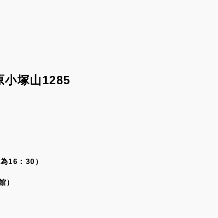
小塚山1285
為16：30）
館）