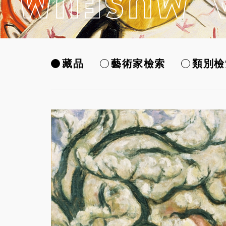
藏品
藝術家檢索
類別檢