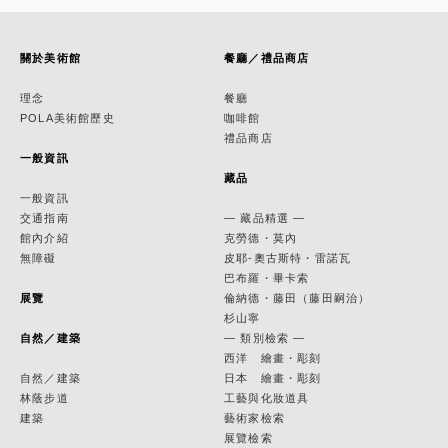
關於美術館
餐廳／禮品商店
理念
餐廳
POLA美術館歷史
咖啡館
禮品商店
一般資訊
藏品
一般資訊
交通指南
— 藏品精選 —
館內介紹
克勞德・莫內
無障礙
皮耶-奧古斯特・雷諾瓦
巴布羅・畢卡索
展覽
倫納德・藤田（藤田嗣治）
杉山寧
自然／建築
— 類別檢索 —
西洋 繪畫・彫刻
自然／建築
日本 繪畫・彫刻
林蔭步道
工藝與化妝道具
建築
藝術家檢索
展覽檢索