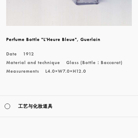
Perfume Bottle "L'Heure Bleue", Guerlain
Date
1912
Material and technique
Glass (Bottle：Baccarat)
Measurements
L4.0×W7.0×H12.0
工艺与化妝道具