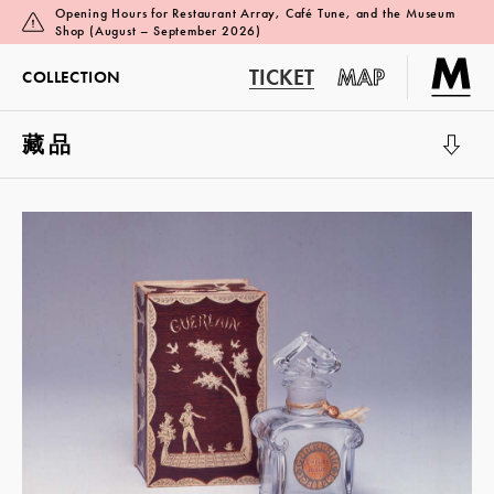
Opening Hours for Restaurant Array, Café Tune, and the Museum
Shop (August – September 2026)
TICKET
MAP
COLLECTION
藏品
展覽廳 1