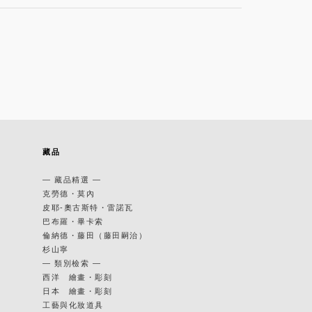
藏品
— 藏品精選 —
克勞德・莫內
皮耶-奧古斯特・雷諾瓦
巴布羅・畢卡索
倫納德・藤田（藤田嗣治）
杉山寧
— 類別檢索 —
西洋 繪畫・彫刻
日本 繪畫・彫刻
工藝與化妝道具