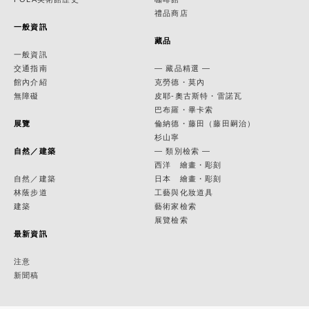
禮品商店
一般資訊
藏品
一般資訊
交通指南
— 藏品精選 —
館內介紹
克勞德・莫內
無障礙
皮耶-奧古斯特・雷諾瓦
巴布羅・畢卡索
展覽
倫納德・藤田（藤田嗣治）
杉山寧
自然／建築
— 類別檢索 —
西洋 繪畫・彫刻
自然／建築
日本 繪畫・彫刻
林蔭步道
工藝與化妝道具
建築
藝術家檢索
展覽檢索
最新資訊
注意
新聞稿