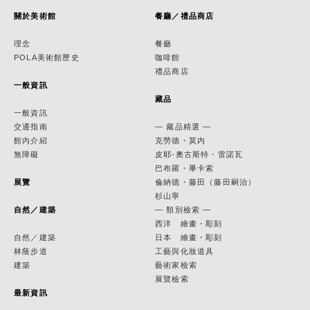
關於美術館
餐廳／禮品商店
理念
餐廳
POLA美術館歷史
咖啡館
禮品商店
一般資訊
藏品
一般資訊
交通指南
— 藏品精選 —
館內介紹
克勞德・莫內
無障礙
皮耶-奧古斯特・雷諾瓦
巴布羅・畢卡索
展覽
倫納德・藤田（藤田嗣治）
杉山寧
自然／建築
— 類別檢索 —
西洋 繪畫・彫刻
自然／建築
日本 繪畫・彫刻
林蔭步道
工藝與化妝道具
建築
藝術家檢索
展覽檢索
最新資訊