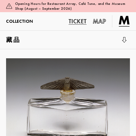
Opening Hours for Restaurant Array, Café Tune, and the Museum
Shop (August – September 2026)
TICKET
MAP
COLLECTION
藏品
展覽廳 1