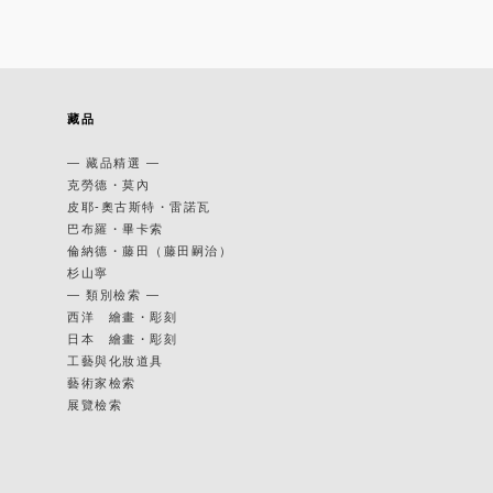
藏品
— 藏品精選 —
克勞德・莫內
皮耶-奧古斯特・雷諾瓦
巴布羅・畢卡索
倫納德・藤田（藤田嗣治）
杉山寧
— 類別檢索 —
西洋 繪畫・彫刻
日本 繪畫・彫刻
工藝與化妝道具
藝術家檢索
展覽檢索