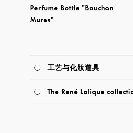
Perfume Bottle "Bouchon
Mures"
工艺与化妝道具
The René Lalique collect