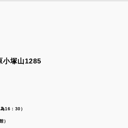
小塚山1285
為16：30）
館）