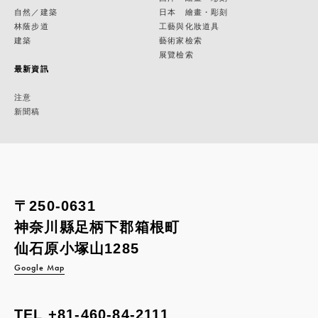
自然／建築
日本 繪畫・彫刻
林蔭步道
工藝與化妝道具
建築
藝術家檢索
展覽檢索
最新資訊
注意
新聞稿
〒250-0631
神奈川縣足柄下郡箱根町
仙石原小塚山1285
Google Map
TEL
+81-460-84-2111