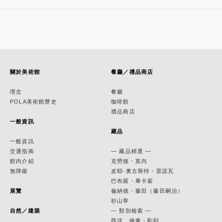
關於美術館
餐廳／禮品商店
理念
餐廳
POLA美術館歷史
咖啡館
禮品商店
一般資訊
藏品
一般資訊
交通指南
— 藏品精選 —
館內介紹
克勞德・莫內
無障礙
皮耶-奧古斯特・雷諾瓦
巴布羅・畢卡索
展覽
倫納德・藤田（藤田嗣治）
杉山寧
自然／建築
— 類別檢索 —
西洋 繪畫・彫刻