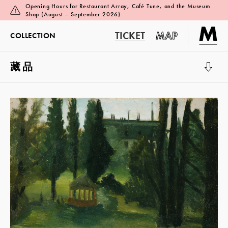
Opening Hours for Restaurant Array, Café Tune, and the Museum
Shop (August – September 2026)
TICKET
MAP
COLLECTION
藏品
展覽廳 1