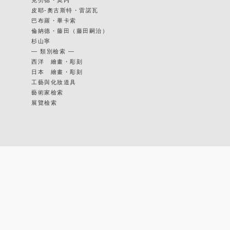
皮耶-奧古斯特・雷諾瓦
巴布羅・畢卡索
倫納德・藤田（藤田嗣治）
杉山寧
— 類別檢索 —
西洋 繪畫・彫刻
日本 繪畫・彫刻
工藝與化妝道具
藝術家檢索
展覽檢索