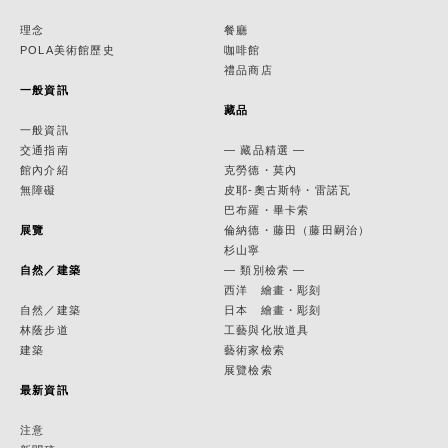
理念
餐廳
POLA美術館歷史
咖啡館
禮品商店
一般資訊
藏品
一般資訊
交通指南
— 藏品精選 —
館內介紹
克勞德・莫內
無障礙
皮耶-奧古斯特・雷諾瓦
巴布羅・畢卡索
展覽
倫納德・藤田（藤田嗣治）
杉山寧
自然／建築
— 類別檢索 —
西洋 繪畫・彫刻
自然／建築
日本 繪畫・彫刻
林蔭步道
工藝與化妝道具
建築
藝術家檢索
展覽檢索
最新資訊
注意