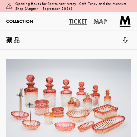
Opening Hours for Restaurant Array, Café Tune, and the Museum
Shop (August – September 2026)
TICKET
MAP
COLLECTION
藏品
展覽廳 1