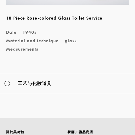
18 Piece Rose-colored Glass Toilet Service
Date
1940s
Material and technique
glass
Measurements
工艺与化妝道具
關於美術館
餐廳／禮品商店