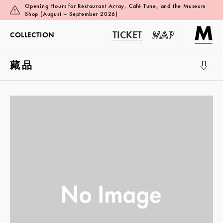
Opening Hours for Restaurant Array, Café Tune, and the Museum
Shop (August – September 2026)
TICKET
MAP
COLLECTION
藏品
展覽廳 1