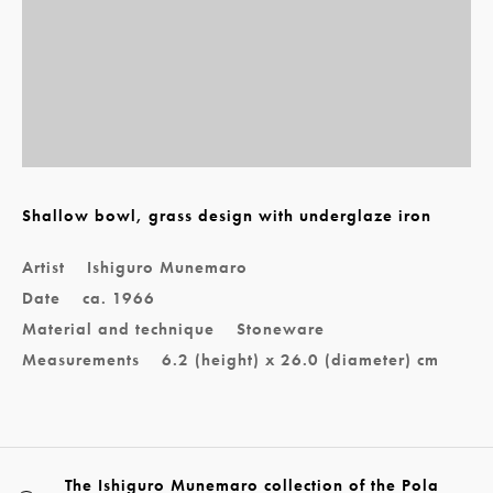
Shallow bowl, grass design with underglaze iron
Artist
Ishiguro Munemaro
Date
ca. 1966
Material and technique
Stoneware
Measurements
6.2 (height) x 26.0 (diameter) cm
The Ishiguro Munemaro collection of the Pola