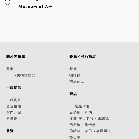
Museum of Art
關於美術館
餐廳／禮品商店
理念
餐廳
POLA美術館歷史
咖啡館
禮品商店
一般資訊
藏品
一般資訊
交通指南
— 藏品精選 —
館內介紹
克勞德・莫內
無障礙
皮耶-奧古斯特・雷諾瓦
巴布羅・畢卡索
展覽
倫納德・藤田（藤田嗣治）
杉山寧