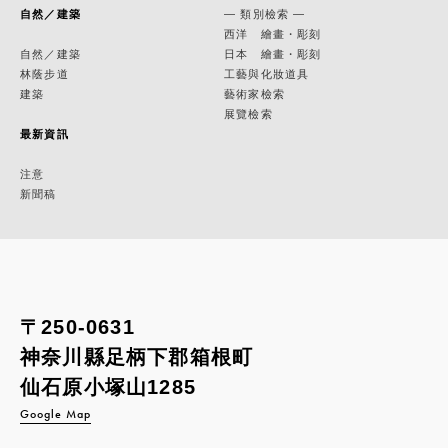
自然／建築
— 類別檢索 —
西洋 繪畫・彫刻
自然／建築
日本 繪畫・彫刻
林蔭步道
工藝與化妝道具
建築
藝術家檢索
展覽檢索
最新資訊
注意
新聞稿
〒250-0631
神奈川縣足柄下郡箱根町
仙石原小塚山1285
Google Map