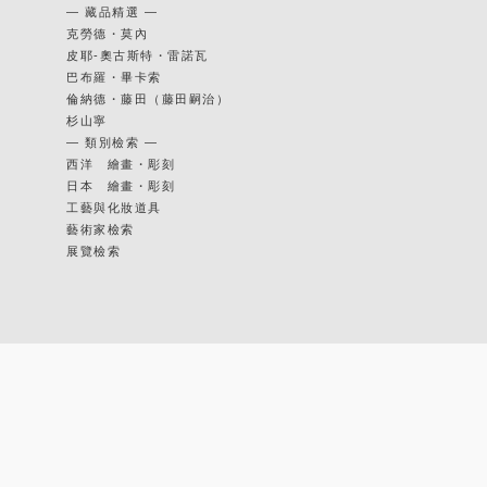
— 藏品精選 —
克勞德・莫內
皮耶-奧古斯特・雷諾瓦
巴布羅・畢卡索
倫納德・藤田（藤田嗣治）
杉山寧
— 類別檢索 —
西洋 繪畫・彫刻
日本 繪畫・彫刻
工藝與化妝道具
藝術家檢索
展覽檢索