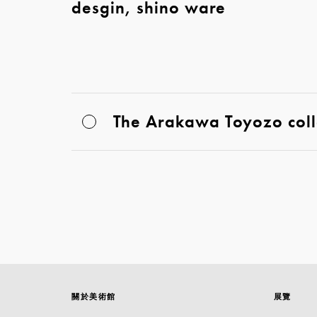
desgin, shino ware
The Arakawa Toyozo coll
關於美術館
展覽