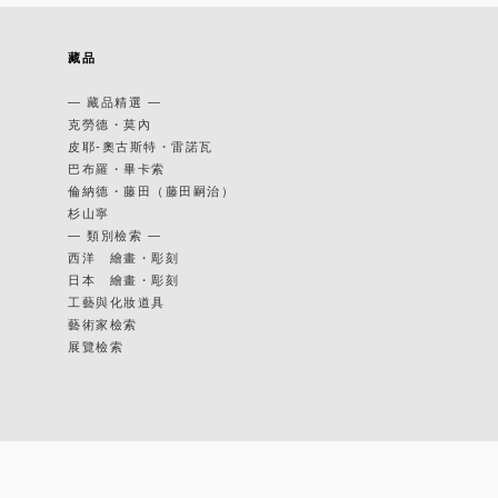
藏品
— 藏品精選 —
克勞德・莫內
皮耶-奧古斯特・雷諾瓦
巴布羅・畢卡索
倫納德・藤田（藤田嗣治）
杉山寧
— 類別檢索 —
西洋 繪畫・彫刻
日本 繪畫・彫刻
工藝與化妝道具
藝術家檢索
展覽檢索