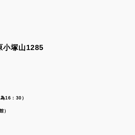
小塚山1285
為16：30）
館）