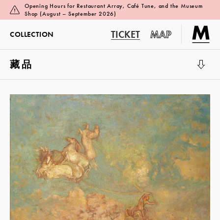
Opening Hours for Restaurant Array, Café Tune, and the Museum
Shop (August – September 2026)
TICKET
MAP
COLLECTION
藏品
展覽廳 1