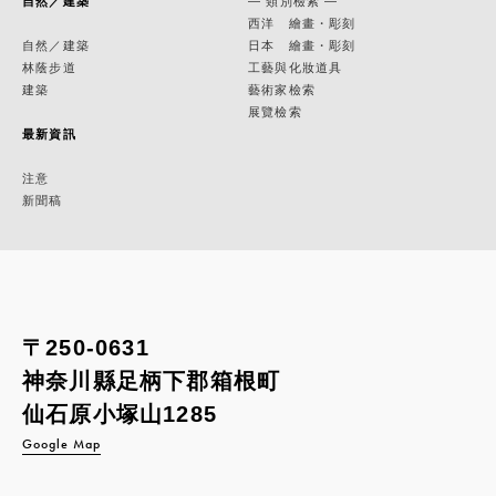
自然／建築
— 類別檢索 —
西洋 繪畫・彫刻
自然／建築
日本 繪畫・彫刻
林蔭步道
工藝與化妝道具
建築
藝術家檢索
展覽檢索
最新資訊
注意
新聞稿
〒250-0631
神奈川縣足柄下郡箱根町
仙石原小塚山1285
Google Map