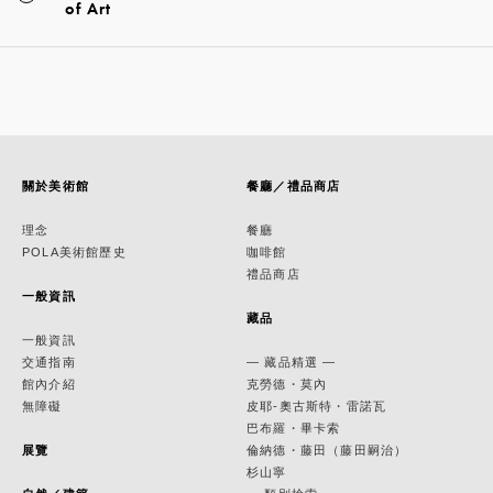
of Art
關於美術館
餐廳／禮品商店
理念
餐廳
POLA美術館歷史
咖啡館
禮品商店
一般資訊
藏品
一般資訊
交通指南
— 藏品精選 —
館內介紹
克勞德・莫內
無障礙
皮耶-奧古斯特・雷諾瓦
巴布羅・畢卡索
展覽
倫納德・藤田（藤田嗣治）
杉山寧