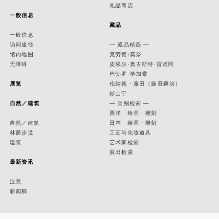
礼品商店
一般信息
藏品
一般信息
访问途径
— 藏品精选 —
馆内地图
克劳德·莫奈
无障碍
皮埃尔·奥古斯特·雷诺阿
巴勃罗·毕加索
展览
伦纳德・藤田（藤田嗣治）
杉山宁
自然／建筑
— 类别检索 —
西洋 绘画・雕刻
自然／建筑
日本 绘画・雕刻
林荫步道
工艺与化妆道具
建筑
艺术家检索
展出检索
最新资讯
注意
新闻稿