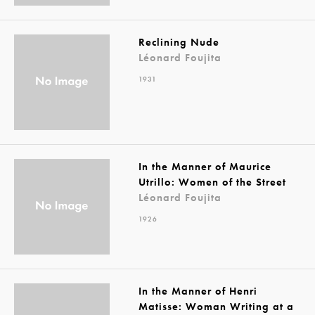
Reclining Nude
Léonard Foujita
1931
In the Manner of Maurice
Utrillo: Women of the Street
Léonard Foujita
1926
In the Manner of Henri
Matisse: Woman Writing at a