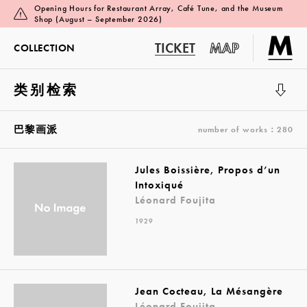
Opening Hours for Restaurant Array, Café Tune, and the Museum
Shop (August – September 2026)
TICKET
MAP
COLLECTION
类别检索
展览厅 1
巴黎画派
number of works：280
Jules Boissière, Propos d’un
Intoxiqué
Léonard Foujita
1929
Jean Cocteau, La Mésangère
Léonard Foujita