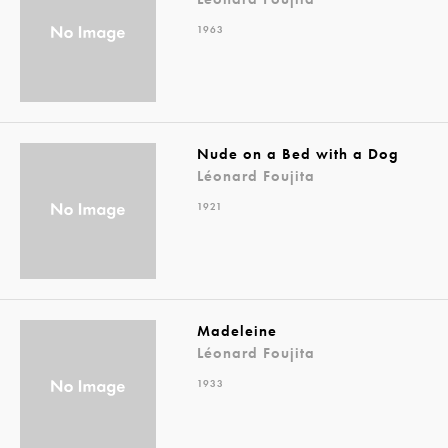
1963
Nude on a Bed with a Dog
Léonard Foujita
1921
Madeleine
Léonard Foujita
1933