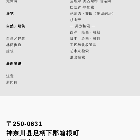
无障碍
皮埃尔·奥古斯特·雷诺阿
巴勃罗·毕加索
展览
伦纳德・藤田（藤田嗣治）
杉山宁
自然／建筑
— 类别检索 —
西洋 绘画・雕刻
自然／建筑
日本 绘画・雕刻
林荫步道
工艺与化妆道具
建筑
艺术家检索
展出检索
最新资讯
注意
新闻稿
〒250-0631
神奈川县足柄下郡箱根町