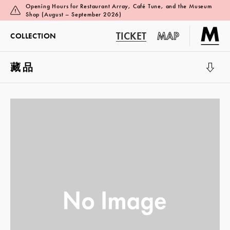
Opening Hours for Restaurant Array, Café Tune, and the Museum
Shop (August – September 2026)
TICKET
MAP
COLLECTION
藏品
展览厅 1