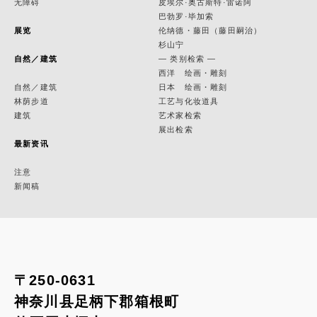
无障碍
皮埃尔·奥古斯特·雷诺阿
巴勃罗·毕加索
展览
伦纳德・藤田（藤田嗣治）
杉山宁
自然／建筑
— 类别检索 —
西洋 绘画・雕刻
自然／建筑
日本 绘画・雕刻
林荫步道
工艺与化妆道具
建筑
艺术家检索
展出检索
最新资讯
注意
新闻稿
〒250-0631
神奈川县足柄下郡箱根町