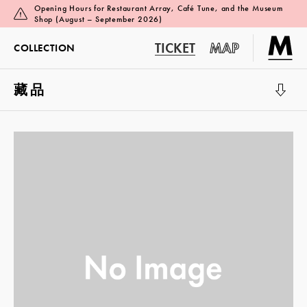
Opening Hours for Restaurant Array, Café Tune, and the Museum
Shop (August – September 2026)
TICKET
MAP
COLLECTION
藏品
展览厅 1