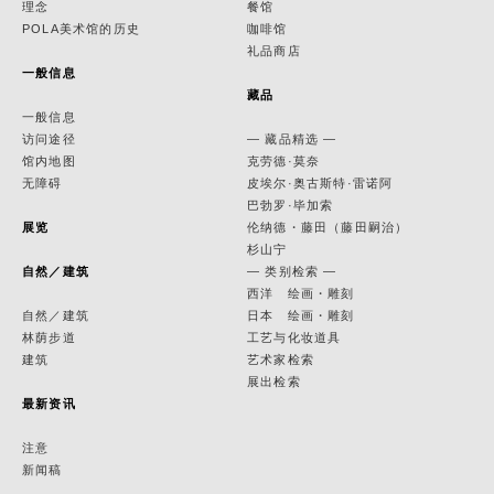
理念
餐馆
POLA美术馆的历史
咖啡馆
礼品商店
一般信息
藏品
一般信息
访问途径
— 藏品精选 —
馆内地图
克劳德·莫奈
无障碍
皮埃尔·奥古斯特·雷诺阿
巴勃罗·毕加索
展览
伦纳德・藤田（藤田嗣治）
杉山宁
自然／建筑
— 类别检索 —
西洋 绘画・雕刻
自然／建筑
日本 绘画・雕刻
林荫步道
工艺与化妆道具
建筑
艺术家检索
展出检索
最新资讯
注意
新闻稿