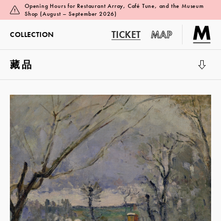
Opening Hours for Restaurant Array, Café Tune, and the Museum
Shop (August – September 2026)
TICKET
MAP
COLLECTION
藏品
展览厅 1