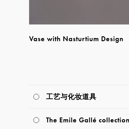
Vase with Nasturtium Design
工艺与化妆道具
The Emile Gallé collectio