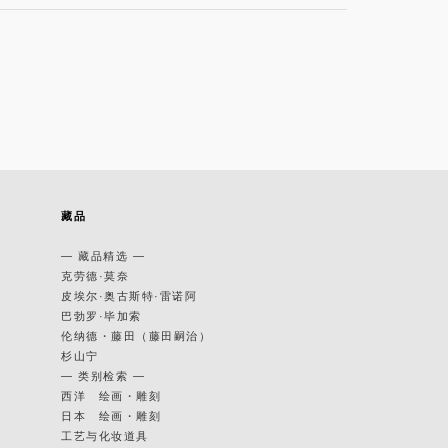
藏品
— 藏品精选 —
克劳德·莫奈
皮埃尔·奥古斯特·雷诺阿
巴勃罗·毕加索
伦纳德・藤田（藤田嗣治）
杉山宁
— 类别检索 —
西洋 绘画・雕刻
日本 绘画・雕刻
工艺与化妆道具