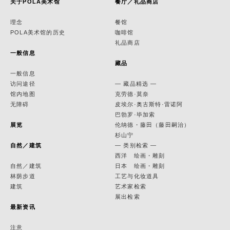
关于POLA美术馆
餐厅／礼品商店
理念
餐馆
POLA美术馆的历史
咖啡馆
礼品商店
一般信息
藏品
一般信息
访问途径
— 藏品精选 —
馆内地图
克劳德·莫奈
无障碍
皮埃尔·奥古斯特·雷诺阿
巴勃罗·毕加索
展览
伦纳德・藤田（藤田嗣治）
杉山宁
自然／建筑
— 类别检索 —
西洋 绘画・雕刻
自然／建筑
日本 绘画・雕刻
林荫步道
工艺与化妆道具
建筑
艺术家检索
展出检索
最新资讯
注意