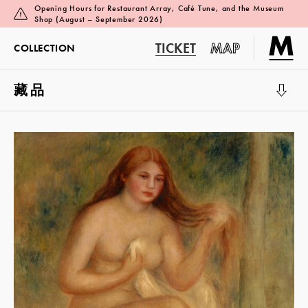
Opening Hours for Restaurant Array, Café Tune, and the Museum
Shop (August – September 2026)
TICKET
MAP
COLLECTION
藏品
展览厅 1