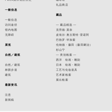
礼品商店
一般信息
藏品
一般信息
访问途径
— 藏品精选 —
馆内地图
克劳德·莫奈
无障碍
皮埃尔·奥古斯特·雷诺阿
巴勃罗·毕加索
展览
伦纳德・藤田（藤田嗣治）
杉山宁
自然／建筑
— 类别检索 —
西洋 绘画・雕刻
自然／建筑
日本 绘画・雕刻
林荫步道
工艺与化妆道具
建筑
艺术家检索
展出检索
最新资讯
注意
新闻稿