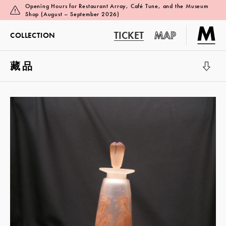
Opening Hours for Restaurant Array, Café Tune, and the Museum
Shop (August – September 2026)
TICKET
MAP
COLLECTION
藏品
展览厅 1