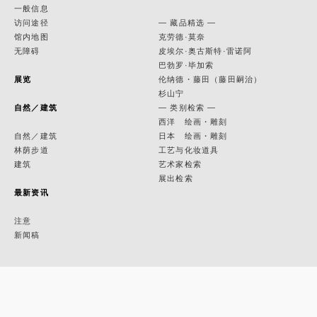
一般信息
访问途径
— 藏品精选 —
馆内地图
克劳德·莫奈
无障碍
皮埃尔·奥古斯特·雷诺阿
巴勃罗·毕加索
展览
伦纳德・藤田（藤田嗣治）
杉山宁
自然／建筑
— 类别检索 —
西洋 绘画・雕刻
自然／建筑
日本 绘画・雕刻
林荫步道
工艺与化妆道具
建筑
艺术家检索
展出检索
最新资讯
注意
新闻稿