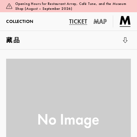
Opening Hours for Restaurant Array, Café Tune, and the Museum
Shop (August – September 2026)
TICKET
MAP
COLLECTION
藏品
展览厅 1