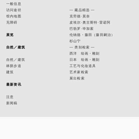
一般信息
访问途径
— 藏品精选 —
馆内地图
克劳德·莫奈
无障碍
皮埃尔·奥古斯特·雷诺阿
巴勃罗·毕加索
展览
伦纳德・藤田（藤田嗣治）
杉山宁
自然／建筑
— 类别检索 —
西洋 绘画・雕刻
自然／建筑
日本 绘画・雕刻
林荫步道
工艺与化妆道具
建筑
艺术家检索
展出检索
最新资讯
注意
新闻稿