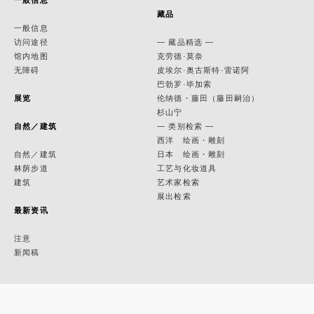
一般信息
藏品
一般信息
访问途径
— 藏品精选 —
馆内地图
克劳德·莫奈
无障碍
皮埃尔·奥古斯特·雷诺阿
巴勃罗·毕加索
展览
伦纳德・藤田（藤田嗣治）
杉山宁
自然／建筑
— 类别检索 —
西洋 绘画・雕刻
自然／建筑
日本 绘画・雕刻
林荫步道
工艺与化妆道具
建筑
艺术家检索
展出检索
最新资讯
注意
新闻稿