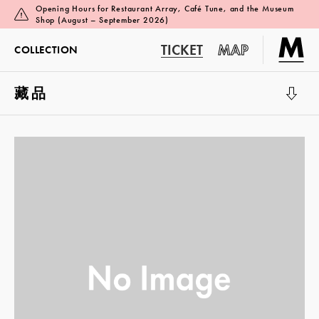
Opening Hours for Restaurant Array, Café Tune, and the Museum
Shop (August – September 2026)
TICKET
MAP
COLLECTION
藏品
展览厅 1