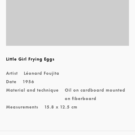
Little Girl Frying Eggs
Artist
Léonard Foujita
Date
1956
Material and technique
Oil on cardboard mounted
on fiberboard
Measurements
15.8 x 12.5 cm