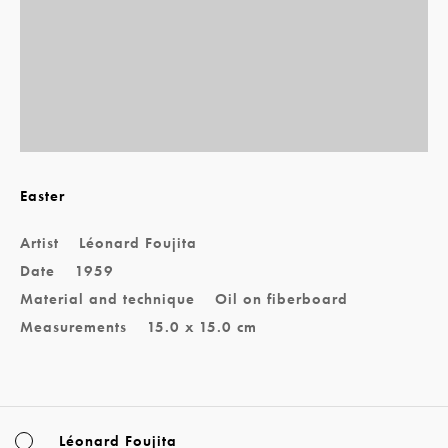
Easter
Artist
Léonard Foujita
Date
1959
Material and technique
Oil on fiberboard
Measurements
15.0 x 15.0 cm
Léonard Foujita