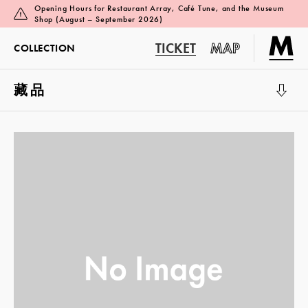
Opening Hours for Restaurant Array, Café Tune, and the Museum
Shop (August – September 2026)
TICKET
MAP
COLLECTION
藏品
展览厅 1