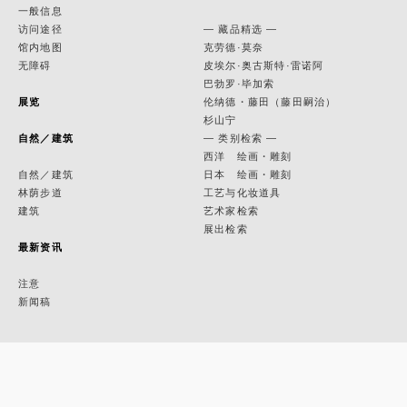
一般信息
访问途径
— 藏品精选 —
馆内地图
克劳德·莫奈
无障碍
皮埃尔·奥古斯特·雷诺阿
巴勃罗·毕加索
展览
伦纳德・藤田（藤田嗣治）
杉山宁
自然／建筑
— 类别检索 —
西洋 绘画・雕刻
自然／建筑
日本 绘画・雕刻
林荫步道
工艺与化妆道具
建筑
艺术家检索
展出检索
最新资讯
注意
新闻稿