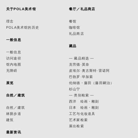
关于POLA美术馆
餐厅／礼品商店
理念
餐馆
POLA美术馆的历史
咖啡馆
礼品商店
一般信息
藏品
一般信息
访问途径
— 藏品精选 —
馆内地图
克劳德·莫奈
无障碍
皮埃尔·奥古斯特·雷诺阿
巴勃罗·毕加索
展览
伦纳德・藤田（藤田嗣治）
杉山宁
自然／建筑
— 类别检索 —
西洋 绘画・雕刻
自然／建筑
日本 绘画・雕刻
林荫步道
工艺与化妆道具
建筑
艺术家检索
展出检索
最新资讯