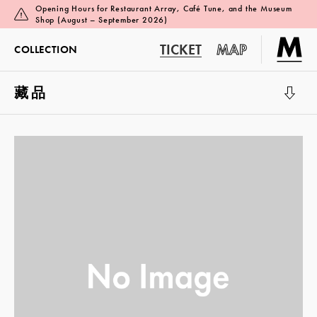
Opening Hours for Restaurant Array, Café Tune, and the Museum
Shop (August – September 2026)
TICKET
MAP
COLLECTION
藏品
展览厅 1