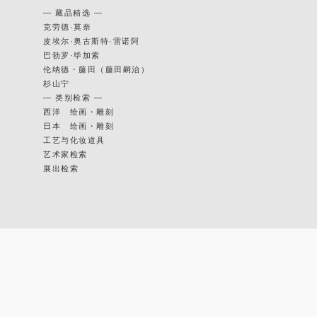
— 藏品精选 —
克劳德·莫奈
皮埃尔·奥古斯特·雷诺阿
巴勃罗·毕加索
伦纳德・藤田（藤田嗣治）
杉山宁
— 类别检索 —
西洋 绘画・雕刻
日本 绘画・雕刻
工艺与化妆道具
艺术家检索
展出检索