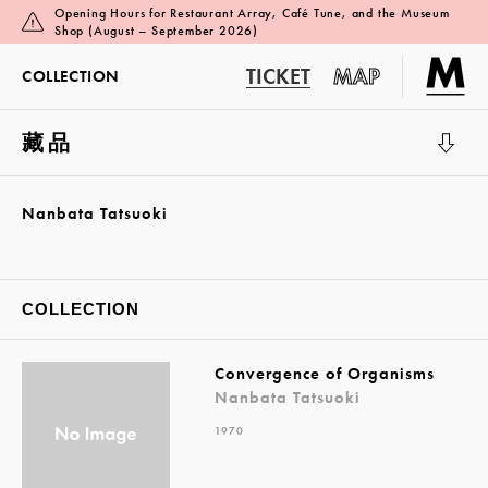
Opening Hours for Restaurant Array, Café Tune, and the Museum
Shop (August – September 2026)
TICKET
MAP
COLLECTION
藏品
展览厅 1
Nanbata Tatsuoki
COLLECTION
Convergence of Organisms
Nanbata Tatsuoki
1970