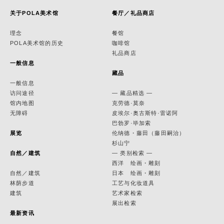
关于POLA美术馆
餐厅／礼品商店
理念
餐馆
POLA美术馆的历史
咖啡馆
礼品商店
一般信息
藏品
一般信息
访问途径
— 藏品精选 —
馆内地图
克劳德·莫奈
无障碍
皮埃尔·奥古斯特·雷诺阿
巴勃罗·毕加索
展览
伦纳德・藤田（藤田嗣治）
杉山宁
自然／建筑
— 类别检索 —
西洋 绘画・雕刻
自然／建筑
日本 绘画・雕刻
林荫步道
工艺与化妆道具
建筑
艺术家检索
展出检索
最新资讯