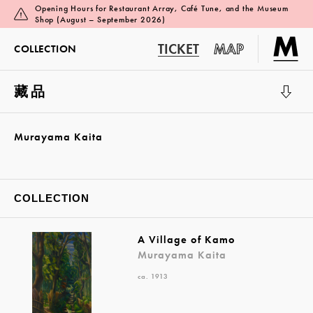
Opening Hours for Restaurant Array, Café Tune, and the Museum
Shop (August – September 2026)
TICKET
MAP
COLLECTION
藏品
展览厅 1
Murayama Kaita
COLLECTION
A Village of Kamo
Murayama Kaita
ca. 1913