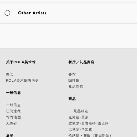
Other Artists
关于POLA美术馆
餐厅／礼品商店
理念
餐馆
POLA美术馆的历史
咖啡馆
礼品商店
一般信息
藏品
一般信息
访问途径
— 藏品精选 —
馆内地图
克劳德·莫奈
无障碍
皮埃尔·奥古斯特·雷诺阿
巴勃罗·毕加索
展览
伦纳德・藤田（藤田嗣治）