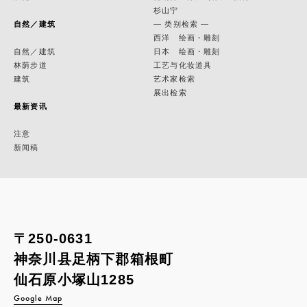
杉山宁
自然／建筑
— 类别检索 —
西洋 绘画・雕刻
自然／建筑
日本 绘画・雕刻
林荫步道
工艺与化妆道具
建筑
艺术家检索
展出检索
最新资讯
注意
新闻稿
〒250-0631
神奈川县足柄下郡箱根町
仙石原小塚山1285
Google Map