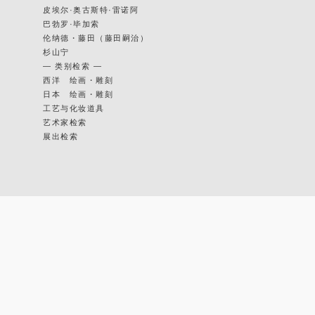
皮埃尔·奥古斯特·雷诺阿
巴勃罗·毕加索
伦纳德・藤田（藤田嗣治）
杉山宁
— 类别检索 —
西洋 绘画・雕刻
日本 绘画・雕刻
工艺与化妆道具
艺术家检索
展出检索