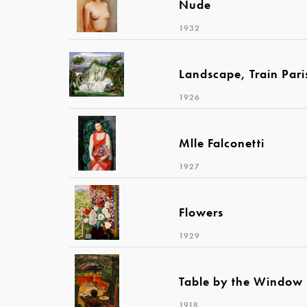
Nude
1932
Landscape, Train Pari
1926
Mlle Falconetti
1927
Flowers
1929
Table by the Window 
1918