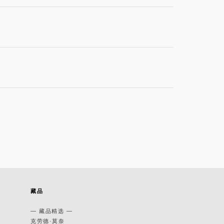
藏品
— 藏品精选 —
克劳德·莫奈