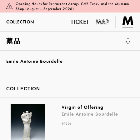
Opening Hours for Restaurant Array, Café Tune, and the Museum
Shop (August – September 2026)
TICKET
MAP
COLLECTION
藏品
展览厅 1
Emile Antoine Bourdelle
COLLECTION
Virgin of Offering
Emile Antoine Bourdelle
1920s