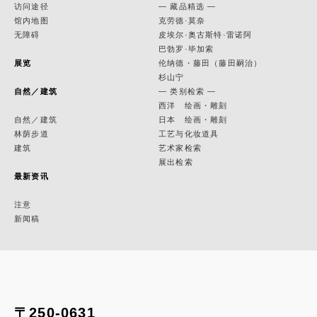
访问途径
— 藏品精选 —
馆内地图
克劳德·莫奈
无障碍
皮埃尔·奥古斯特·雷诺阿
巴勃罗·毕加索
展览
伦纳德・藤田（藤田嗣治）
杉山宁
自然／建筑
— 类别检索 —
西洋 绘画・雕刻
自然／建筑
日本 绘画・雕刻
林荫步道
工艺与化妆道具
建筑
艺术家检索
展出检索
最新资讯
注意
新闻稿
〒250-0631