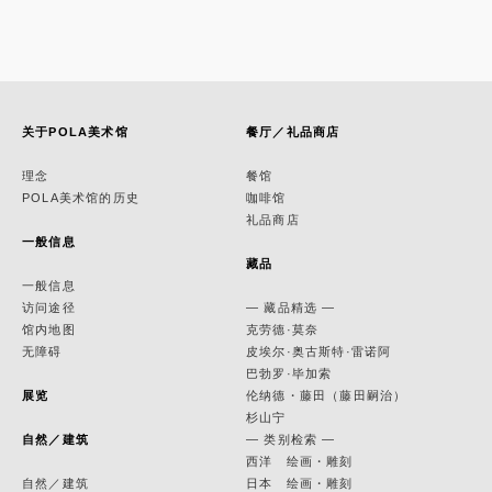
关于POLA美术馆
餐厅／礼品商店
理念
餐馆
POLA美术馆的历史
咖啡馆
礼品商店
一般信息
藏品
一般信息
访问途径
— 藏品精选 —
馆内地图
克劳德·莫奈
无障碍
皮埃尔·奥古斯特·雷诺阿
巴勃罗·毕加索
展览
伦纳德・藤田（藤田嗣治）
杉山宁
自然／建筑
— 类别检索 —
西洋 绘画・雕刻
自然／建筑
日本 绘画・雕刻