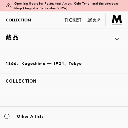
Opening Hours for Restaurant Array, Café Tune, and the Museum
Shop (August – September 2026)
TICKET
MAP
COLLECTION
藏品
展览厅 1
1866、Kagoshima ― 1924、Tokyo
COLLECTION
Other Artists