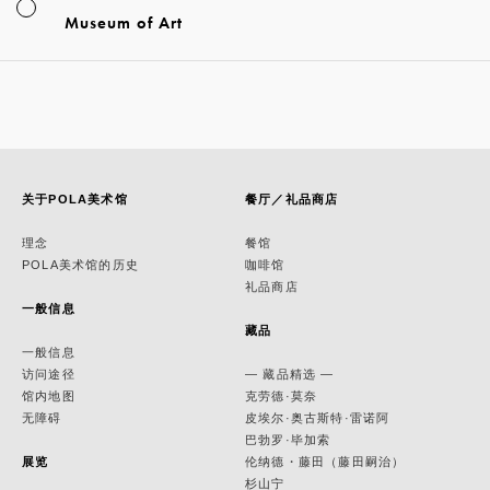
Museum of Art
关于POLA美术馆
餐厅／礼品商店
理念
餐馆
POLA美术馆的历史
咖啡馆
礼品商店
一般信息
藏品
一般信息
访问途径
— 藏品精选 —
馆内地图
克劳德·莫奈
无障碍
皮埃尔·奥古斯特·雷诺阿
巴勃罗·毕加索
展览
伦纳德・藤田（藤田嗣治）
杉山宁