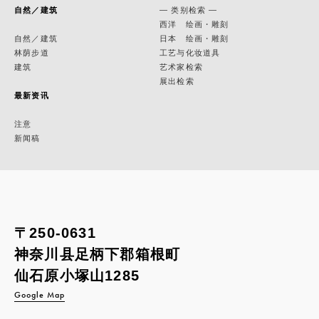
自然／建筑
— 类别检索 —
西洋 绘画・雕刻
自然／建筑
日本 绘画・雕刻
林荫步道
工艺与化妆道具
建筑
艺术家检索
展出检索
最新资讯
注意
新闻稿
〒250-0631
神奈川县足柄下郡箱根町
仙石原小塚山1285
Google Map