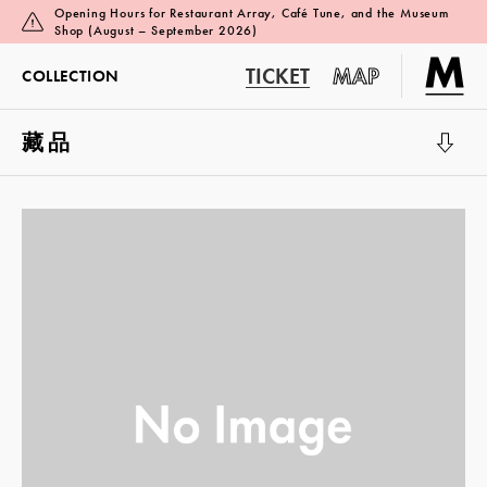
Opening Hours for Restaurant Array, Café Tune, and the Museum
Shop (August – September 2026)
TICKET
MAP
COLLECTION
藏品
展览厅 1