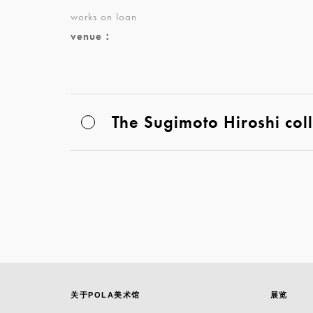
works on loan
venue：
The Sugimoto Hiroshi col
关于POLA美术馆
展览