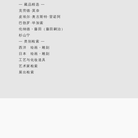
— 藏品精选 —
克劳德·莫奈
皮埃尔·奥古斯特·雷诺阿
巴勃罗·毕加索
伦纳德・藤田（藤田嗣治）
杉山宁
— 类别检索 —
西洋 绘画・雕刻
日本 绘画・雕刻
工艺与化妆道具
艺术家检索
展出检索