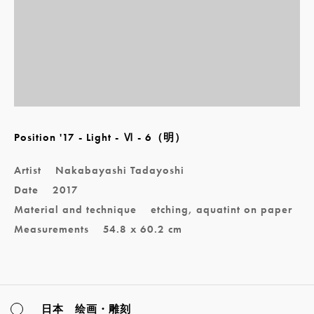
Position '17 - Light - Ⅵ - 6（明）
Artist
Nakabayashi Tadayoshi
Date
2017
Material and technique
etching, aquatint on paper
Measurements
54.8 x 60.2 cm
日本 绘画・雕刻