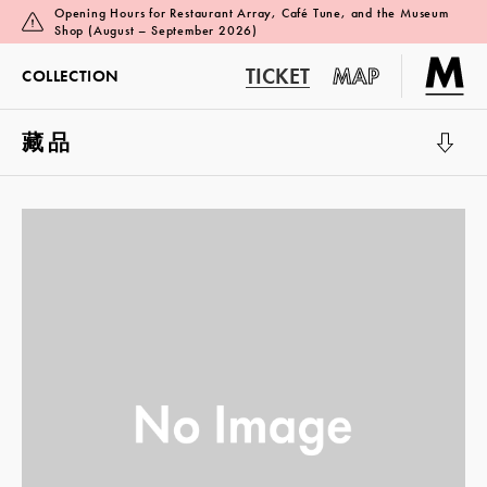
Opening Hours for Restaurant Array, Café Tune, and the Museum
Shop (August – September 2026)
TICKET
MAP
COLLECTION
藏品
展览厅 1