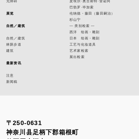
无障碍
皮埃尔·奥古斯特·雷诺阿
巴勃罗·毕加索
展览
伦纳德・藤田（藤田嗣治）
杉山宁
自然／建筑
— 类别检索 —
西洋 绘画・雕刻
自然／建筑
日本 绘画・雕刻
林荫步道
工艺与化妆道具
建筑
艺术家检索
展出检索
最新资讯
注意
新闻稿
〒250-0631
神奈川县足柄下郡箱根町