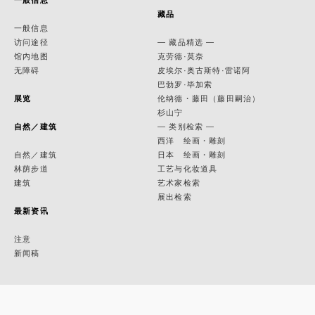
一般信息
藏品
一般信息
访问途径
— 藏品精选 —
馆内地图
克劳德·莫奈
无障碍
皮埃尔·奥古斯特·雷诺阿
巴勃罗·毕加索
展览
伦纳德・藤田（藤田嗣治）
杉山宁
自然／建筑
— 类别检索 —
西洋 绘画・雕刻
自然／建筑
日本 绘画・雕刻
林荫步道
工艺与化妆道具
建筑
艺术家检索
展出检索
最新资讯
注意
新闻稿