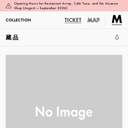
Opening Hours for Restaurant Array, Café Tune, and the Museum
Shop (August – September 2026)
TICKET
MAP
COLLECTION
藏品
展览厅 1