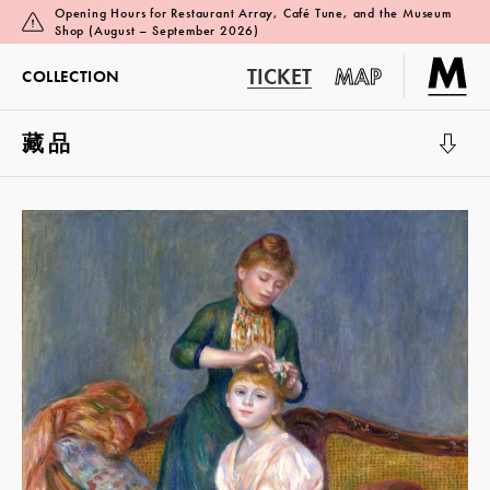
Opening Hours for Restaurant Array, Café Tune, and the Museum
Shop (August – September 2026)
TICKET
MAP
COLLECTION
藏品
展览厅 1