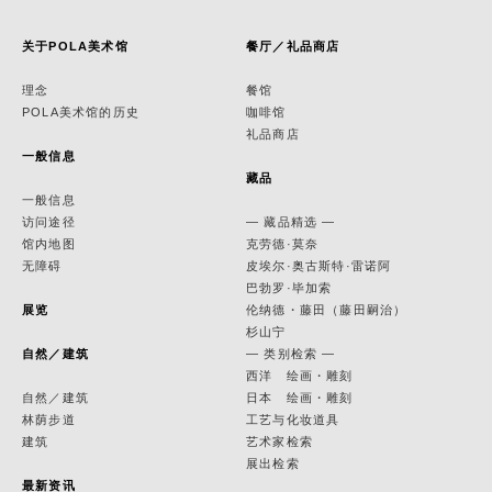
关于POLA美术馆
餐厅／礼品商店
理念
餐馆
POLA美术馆的历史
咖啡馆
礼品商店
一般信息
藏品
一般信息
访问途径
— 藏品精选 —
馆内地图
克劳德·莫奈
无障碍
皮埃尔·奥古斯特·雷诺阿
巴勃罗·毕加索
展览
伦纳德・藤田（藤田嗣治）
杉山宁
自然／建筑
— 类别检索 —
西洋 绘画・雕刻
自然／建筑
日本 绘画・雕刻
林荫步道
工艺与化妆道具
建筑
艺术家检索
展出检索
最新资讯