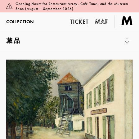
Opening Hours for Restaurant Array, Café Tune, and the Museum
Shop (August – September 2026)
TICKET
MAP
COLLECTION
藏品
展览厅 1