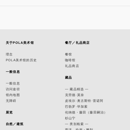
关于POLA美术馆
餐厅／礼品商店
理念
餐馆
POLA美术馆的历史
咖啡馆
礼品商店
一般信息
藏品
一般信息
访问途径
— 藏品精选 —
馆内地图
克劳德·莫奈
无障碍
皮埃尔·奥古斯特·雷诺阿
巴勃罗·毕加索
展览
伦纳德・藤田（藤田嗣治）
杉山宁
自然／建筑
— 类别检索 —
西洋 绘画・雕刻