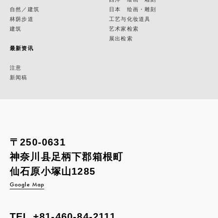
自然／建筑
日本 绘画・雕刻
林荫步道
工艺与化妆道具
建筑
艺术家检索
展出检索
最新资讯
注意
新闻稿
〒250-0631
神奈川县足柄下郡箱根町
仙石原小塚山1285
Google Map
TEL
+81-460-84-2111