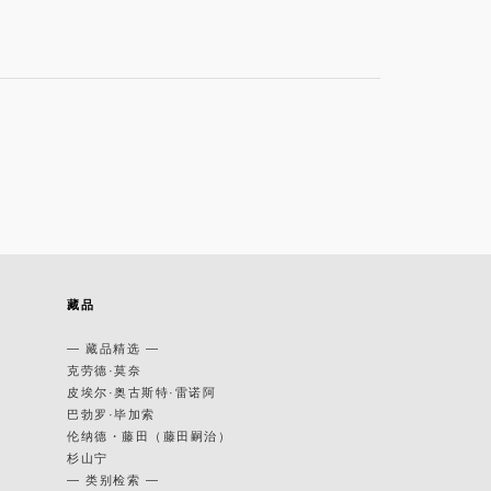
藏品
— 藏品精选 —
克劳德·莫奈
皮埃尔·奥古斯特·雷诺阿
巴勃罗·毕加索
伦纳德・藤田（藤田嗣治）
杉山宁
— 类别检索 —