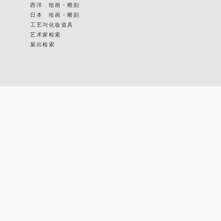
西洋 绘画・雕刻
日本 绘画・雕刻
工艺与化妆道具
艺术家检索
展出检索