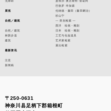
无障碍
皮埃尔·奥古斯特·雷诺阿
巴勃罗·毕加索
展览
伦纳德・藤田（藤田嗣治）
杉山宁
自然／建筑
— 类别检索 —
西洋 绘画・雕刻
自然／建筑
日本 绘画・雕刻
林荫步道
工艺与化妆道具
建筑
艺术家检索
展出检索
最新资讯
注意
新闻稿
〒250-0631
神奈川县足柄下郡箱根町