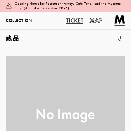
Opening Hours for Restaurant Array, Café Tune, and the Museum
Shop (August – September 2026)
TICKET
MAP
COLLECTION
藏品
展览厅 1