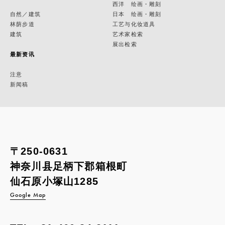
西洋 绘画・雕刻
自然／建筑
日本 绘画・雕刻
林荫步道
工艺与化妆道具
建筑
艺术家检索
展出检索
最新资讯
注意
新闻稿
〒250-0631
神奈川县足柄下郡箱根町
仙石原小塚山1285
Google Map