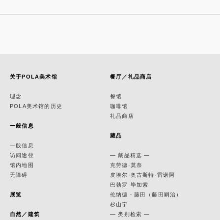
关于POLA美术馆
餐厅／礼品商店
理念
餐馆
POLA美术馆的历史
咖啡馆
礼品商店
一般信息
藏品
一般信息
访问途径
— 藏品精选 —
馆内地图
克劳德·莫奈
无障碍
皮埃尔·奥古斯特·雷诺阿
巴勃罗·毕加索
展览
伦纳德・藤田（藤田嗣治）
杉山宁
自然／建筑
— 类别检索 —