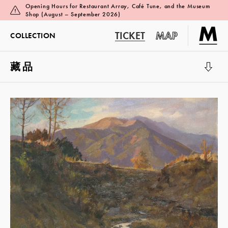
Opening Hours for Restaurant Array, Café Tune, and the Museum
Shop (August – September 2026)
TICKET
MAP
COLLECTION
藏品
展览厅 1