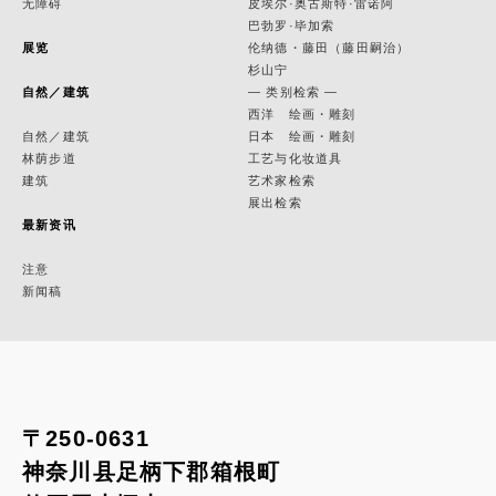
无障碍
皮埃尔·奥古斯特·雷诺阿
巴勃罗·毕加索
展览
伦纳德・藤田（藤田嗣治）
杉山宁
自然／建筑
— 类别检索 —
西洋 绘画・雕刻
自然／建筑
日本 绘画・雕刻
林荫步道
工艺与化妆道具
建筑
艺术家检索
展出检索
最新资讯
注意
新闻稿
〒250-0631
神奈川县足柄下郡箱根町