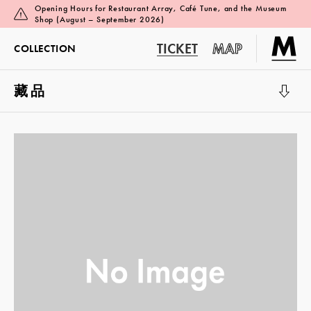
Opening Hours for Restaurant Array, Café Tune, and the Museum
Shop (August – September 2026)
TICKET
MAP
COLLECTION
藏品
展览厅 1