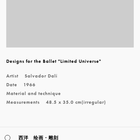
Designs for the Ballet "Limited Universe"
Artist
Salvador Dalí
Date
1966
Material and technique
Measurements
48.5 x 35.0 cm(irregular)
西洋 绘画・雕刻