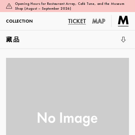
Opening Hours for Restaurant Array, Café Tune, and the Museum
Shop (August – September 2026)
TICKET
MAP
COLLECTION
藏品
展览厅 1