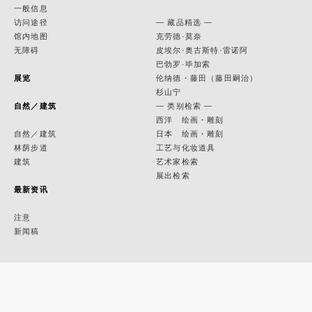
一般信息
访问途径
— 藏品精选 —
馆内地图
克劳德·莫奈
无障碍
皮埃尔·奥古斯特·雷诺阿
巴勃罗·毕加索
展览
伦纳德・藤田（藤田嗣治）
杉山宁
自然／建筑
— 类别检索 —
西洋 绘画・雕刻
自然／建筑
日本 绘画・雕刻
林荫步道
工艺与化妆道具
建筑
艺术家检索
展出检索
最新资讯
注意
新闻稿