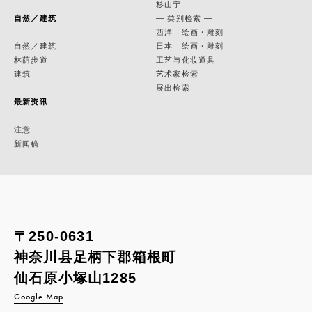
杉山宁
自然／建筑
— 类别检索 —
西洋 绘画・雕刻
自然／建筑
日本 绘画・雕刻
林荫步道
工艺与化妆道具
建筑
艺术家检索
展出检索
最新资讯
注意
新闻稿
〒250-0631
神奈川县足柄下郡箱根町
仙石原小塚山1285
Google Map