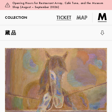
Opening Hours for Restaurant Array, Café Tune, and the Museum
Shop (August – September 2026)
TICKET
MAP
COLLECTION
藏品
展览厅 1