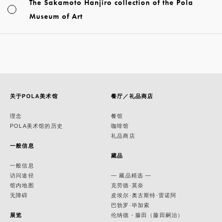
The Sakamoto Hanjiro collection of the Pola
Museum of Art
关于POLA美术馆
餐厅／礼品商店
理念
餐馆
POLA美术馆的历史
咖啡馆
礼品商店
一般信息
藏品
一般信息
访问途径
— 藏品精选 —
馆内地图
克劳德·莫奈
无障碍
皮埃尔·奥古斯特·雷诺阿
巴勃罗·毕加索
展览
伦纳德・藤田（藤田嗣治）