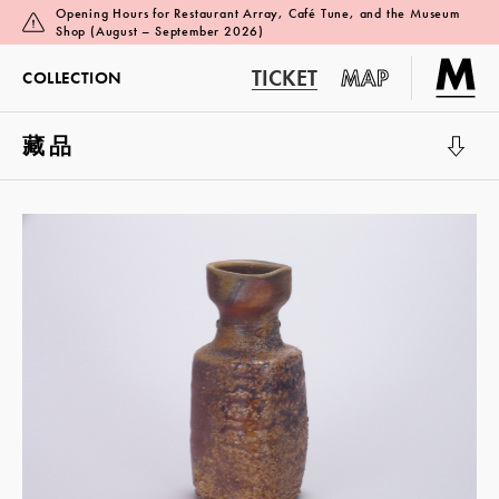
Opening Hours for Restaurant Array, Café Tune, and the Museum
Shop (August – September 2026)
TICKET
MAP
COLLECTION
藏品
展览厅 1