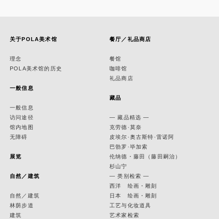
关于POLA美术馆
餐厅／礼品商店
理念
餐馆
POLA美术馆的历史
咖啡馆
礼品商店
一般信息
藏品
一般信息
访问途径
— 藏品精选 —
馆内地图
克劳德·莫奈
无障碍
皮埃尔·奥古斯特·雷诺阿
巴勃罗·毕加索
展览
伦纳德・藤田（藤田嗣治）
杉山宁
自然／建筑
— 类别检索 —
西洋 绘画・雕刻
自然／建筑
日本 绘画・雕刻
林荫步道
工艺与化妆道具
建筑
艺术家检索