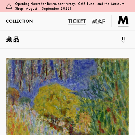
Opening Hours for Restaurant Array, Café Tune, and the Museum
Shop (August – September 2026)
TICKET
MAP
COLLECTION
藏品
展览厅 1