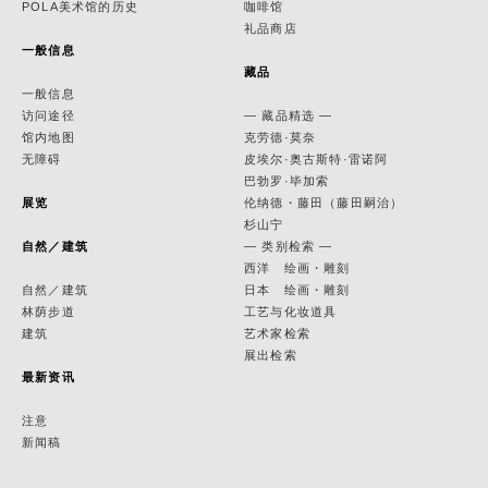
POLA美术馆的历史
咖啡馆
礼品商店
一般信息
藏品
一般信息
访问途径
— 藏品精选 —
馆内地图
克劳德·莫奈
无障碍
皮埃尔·奥古斯特·雷诺阿
巴勃罗·毕加索
展览
伦纳德・藤田（藤田嗣治）
杉山宁
自然／建筑
— 类别检索 —
西洋 绘画・雕刻
自然／建筑
日本 绘画・雕刻
林荫步道
工艺与化妆道具
建筑
艺术家检索
展出检索
最新资讯
注意
新闻稿