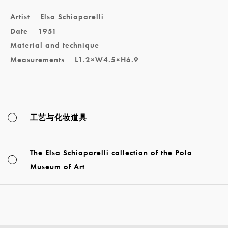
Artist
Elsa Schiaparelli
Date
1951
Material and technique
Measurements
L1.2×W4.5×H6.9
工艺与化妆道具
The Elsa Schiaparelli collection of the Pola
Museum of Art