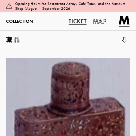
Opening Hours for Restaurant Array, Café Tune, and the Museum
Shop (August – September 2026)
TICKET
MAP
COLLECTION
藏品
展览厅 1