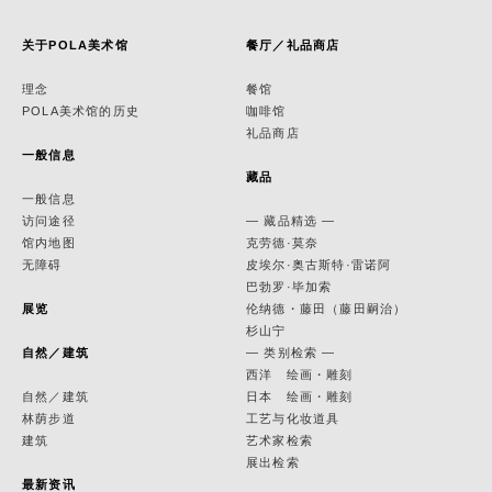
关于POLA美术馆
餐厅／礼品商店
理念
餐馆
POLA美术馆的历史
咖啡馆
礼品商店
一般信息
藏品
一般信息
访问途径
— 藏品精选 —
馆内地图
克劳德·莫奈
无障碍
皮埃尔·奥古斯特·雷诺阿
巴勃罗·毕加索
展览
伦纳德・藤田（藤田嗣治）
杉山宁
自然／建筑
— 类别检索 —
西洋 绘画・雕刻
自然／建筑
日本 绘画・雕刻
林荫步道
工艺与化妆道具
建筑
艺术家检索
展出检索
最新资讯