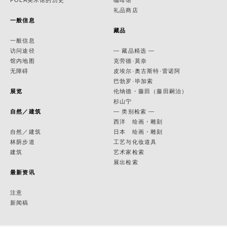
POLA美术馆的历史
咖啡馆
礼品商店
一般信息
藏品
一般信息
访问途径
— 藏品精选 —
馆内地图
克劳德·莫奈
无障碍
皮埃尔·奥古斯特·雷诺阿
巴勃罗·毕加索
展览
伦纳德・藤田（藤田嗣治）
杉山宁
自然／建筑
— 类别检索 —
西洋 绘画・雕刻
自然／建筑
日本 绘画・雕刻
林荫步道
工艺与化妆道具
建筑
艺术家检索
展出检索
最新资讯
注意
新闻稿