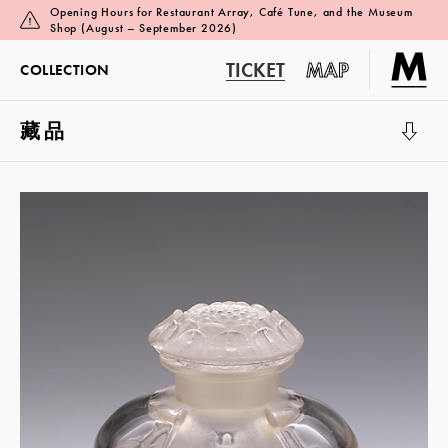
Opening Hours for Restaurant Array, Café Tune, and the Museum
Shop (August – September 2026)
TICKET
MAP
COLLECTION
藏品
展览厅 1