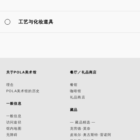
工艺与化妆道具
关于POLA美术馆
餐厅／礼品商店
理念
餐馆
POLA美术馆的历史
咖啡馆
礼品商店
一般信息
藏品
一般信息
访问途径
— 藏品精选 —
馆内地图
克劳德·莫奈
无障碍
皮埃尔·奥古斯特·雷诺阿