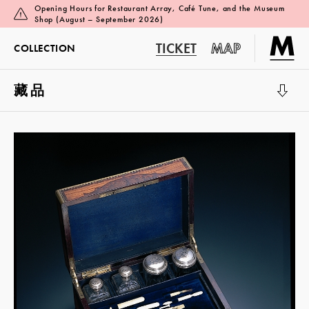
Opening Hours for Restaurant Array, Café Tune, and the Museum
Shop (August – September 2026)
TICKET
MAP
COLLECTION
藏品
展览厅 1