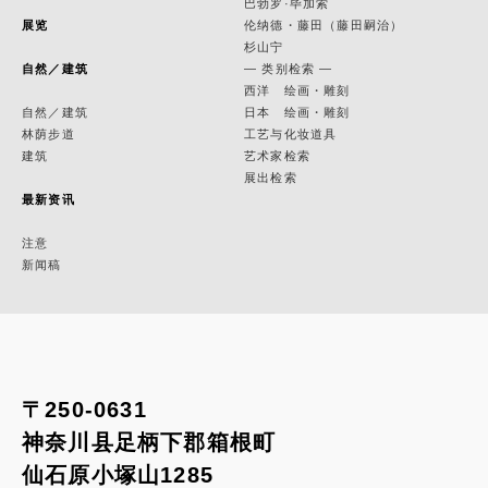
巴勃罗·毕加索
展览
伦纳德・藤田（藤田嗣治）
杉山宁
自然／建筑
— 类别检索 —
西洋 绘画・雕刻
自然／建筑
日本 绘画・雕刻
林荫步道
工艺与化妆道具
建筑
艺术家检索
展出检索
最新资讯
注意
新闻稿
〒250-0631
神奈川县足柄下郡箱根町
仙石原小塚山1285