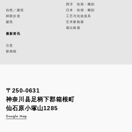
西洋 绘画・雕刻
自然／建筑
日本 绘画・雕刻
林荫步道
工艺与化妆道具
建筑
艺术家检索
展出检索
最新资讯
注意
新闻稿
〒250-0631
神奈川县足柄下郡箱根町
仙石原小塚山1285
Google Map