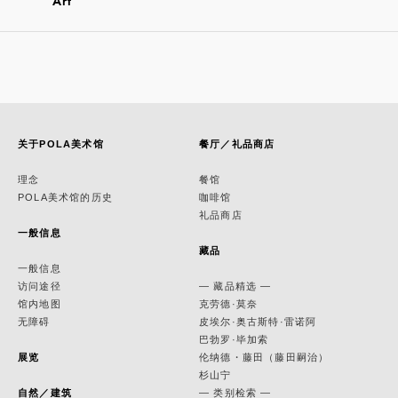
Art
关于POLA美术馆
餐厅／礼品商店
理念
餐馆
POLA美术馆的历史
咖啡馆
礼品商店
一般信息
藏品
一般信息
访问途径
— 藏品精选 —
馆内地图
克劳德·莫奈
无障碍
皮埃尔·奥古斯特·雷诺阿
巴勃罗·毕加索
展览
伦纳德・藤田（藤田嗣治）
杉山宁
自然／建筑
— 类别检索 —