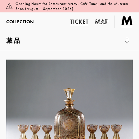
Opening Hours for Restaurant Array, Café Tune, and the Museum
Shop (August – September 2026)
TICKET
MAP
COLLECTION
藏品
展览厅 1