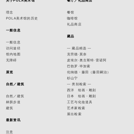
关于POLA美术馆
餐厅／礼品商店
理念
餐馆
POLA美术馆的历史
咖啡馆
礼品商店
一般信息
藏品
一般信息
访问途径
— 藏品精选 —
馆内地图
克劳德·莫奈
无障碍
皮埃尔·奥古斯特·雷诺阿
巴勃罗·毕加索
展览
伦纳德・藤田（藤田嗣治）
杉山宁
自然／建筑
— 类别检索 —
西洋 绘画・雕刻
自然／建筑
日本 绘画・雕刻
林荫步道
工艺与化妆道具
建筑
艺术家检索
展出检索
最新资讯
注意