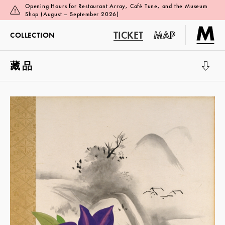
Opening Hours for Restaurant Array, Café Tune, and the Museum
Shop (August – September 2026)
TICKET
MAP
COLLECTION
藏品
展览厅 1